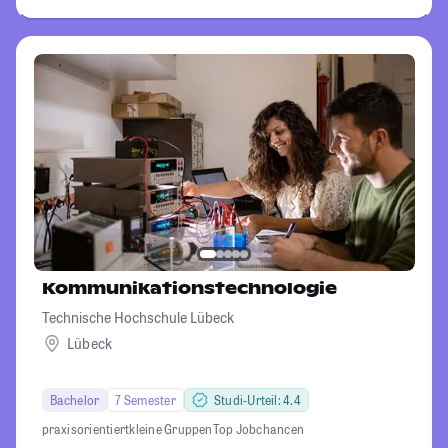
Kommunikationstechnologie
Technische Hochschule Lübeck
Lübeck
Bachelor
7 Semester
Studi-Urteil: 4.4
praxisorientiert
kleine Gruppen
Top Jobchancen