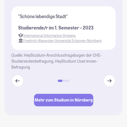
"Schöne lebendige Stadt"
"N
to
Studierende/r im 1. Semester – 2023
in
International Information Systems
ge
Friedrich-Alexander-Universität Erlangen-Nürnberg
ei
St
Quelle: HeyStudium-Anschlussfragebogen der CHE-
Studierendenbefragung, HeyStudium User:innen-
Befragung
Mehr zum Studium in Nürnberg