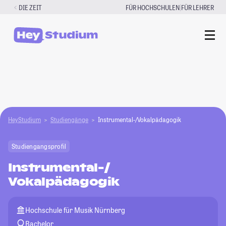
Zum
|
DIE ZEIT
FÜR HOCHSCHULEN
FÜR LEHRER
Inhalt
springen
HeyStudium
Studiengänge
Instrumental-/Vokalpädagogik
Studiengangsprofil
Instrumental-/
Vokalpädagogik
Hochschule für Musik Nürnberg
Bachelor