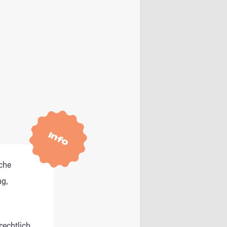
Info
che
g,
rechtlich