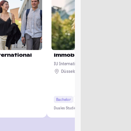
ternational
Immobilienwirtschaft
IU Internationale Hochschule
Düsseldorf + 7
Bachelor
7 Semester
Duales Studium
0 € Studiengebühren
Kein NC