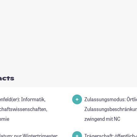
acts
d(er): Informatik,
Zulassungsmodus: Örtli
chaftswissenschaften,
Zulassungsbeschränkun
omie
zwingend mit NC
datum: nur Wintertrimester
Trägerschaft: öffentlich-