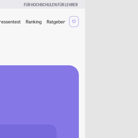
|
FÜR HOCHSCHULEN
FÜR LEHRER
ressentest
Ranking
Ratgeber