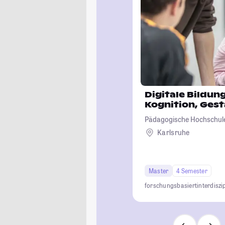
Digitale Bildun
Kognition, Ges
Pädagogische Hochschule
Karlsruhe
Master
4 Semester
forschungsbasiert
interdiszi