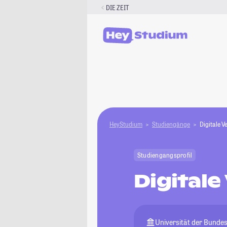
Zum
DIE ZEIT
Inhalt
springen
HeyStudium
Studiengänge
Digitale 
Studiengangsprofil
Digital
Universität der Bund