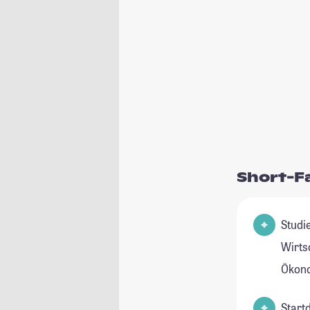
Short-F
Studienfel
Wirts
Ökon
Start