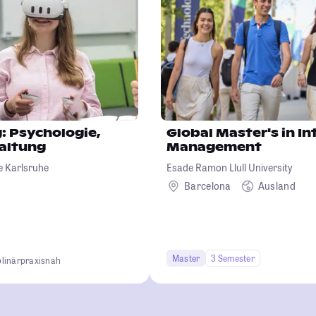
g: Psychologie,
Global Master's in In
taltung
Management
 Karlsruhe
Esade Ramon Llull University
Barcelona
Ausland
Master
3 Semester
plinär
praxisnah