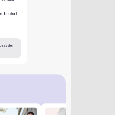
e: Deutsch
pass
der