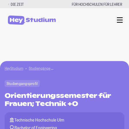
Zum
|
DIE ZEIT
FÜR HOCHSCHULEN
FÜR LEHRER
Inhalt
springen
HeyStudium
Studiengänge
Orientierungssemester für Frauen; Technik +O
Studiengangsprofil
Orientierungssemester für
Frauen; Technik +O
Technische Hochschule Ulm
Bachelor of Engineering