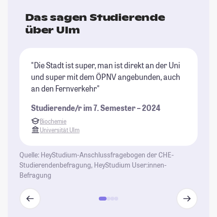
Das sagen Studierende
über Ulm
"Die Stadt ist super, man ist direkt an der Uni
"S
und super mit dem ÖPNV angebunden, auch
Ec
an den Fernverkehr"
St
Studierende/r im 7. Semester – 2024
Biochemie
Universität Ulm
Quelle: HeyStudium-Anschlussfragebogen der CHE-
Studierendenbefragung, HeyStudium User:innen-
Befragung