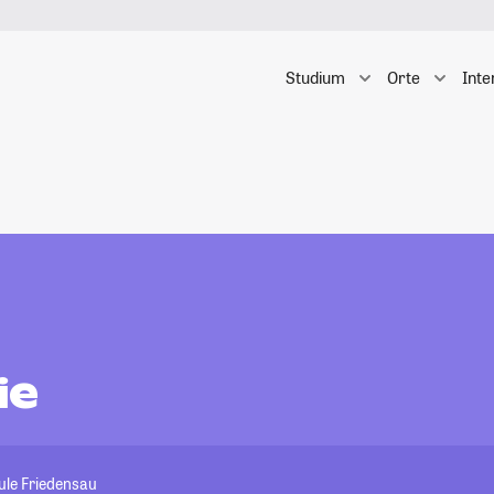
Studium
Orte
Inte
ie
ule Friedensau