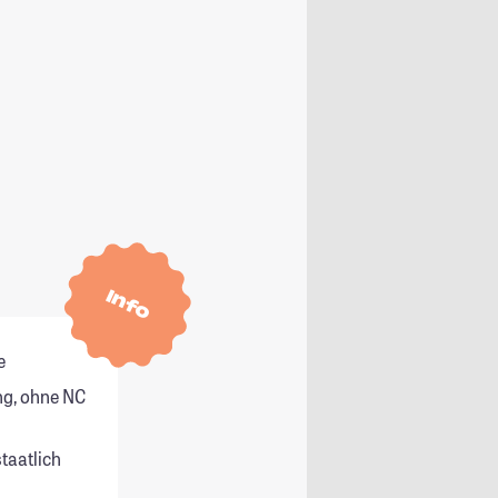
Info
e
g, ohne NC
staatlich