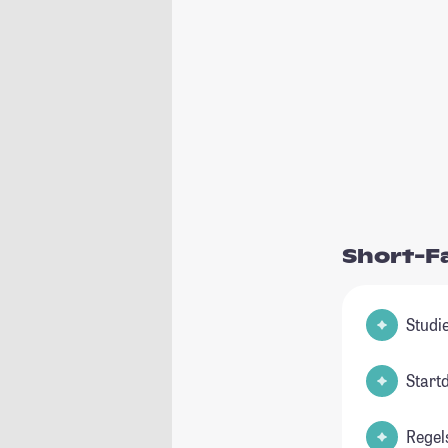
Short-F
Start
Regel