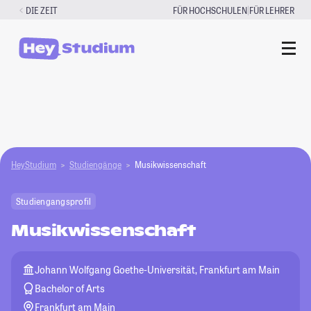
Zum
|
DIE ZEIT
FÜR HOCHSCHULEN
FÜR LEHRER
Inhalt
springen
HeyStudium
Studiengänge
Musikwissenschaft
Studiengangsprofil
Musikwissenschaft
Johann Wolfgang Goethe-Universität, Frankfurt am Main
Bachelor of Arts
Frankfurt am Main