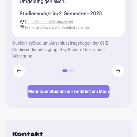
Umgebung genießen."
ma
Studierende/r im 2. Semester – 2023
St
Digital Business Management
Frankfurt University of Applied Sciences
Quelle: HeyStudium-Anschlussfragebogen der CHE-
Studierendenbefragung, HeyStudium User:innen-
Befragung
Mehr zum Studium in Frankfurt am Main
Kontakt