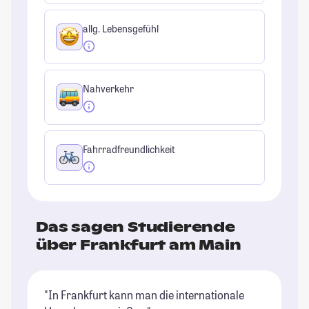
allg. Lebensgefühl
Nahverkehr
Fahrradfreundlichkeit
Das sagen Studierende
über Frankfurt am Main
"In Frankfurt kann man die internationale
"G