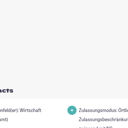
acts
d(er): Wirtschaft
Zulassungsmodus: Örtli
amt)
Zulassungsbeschränkun