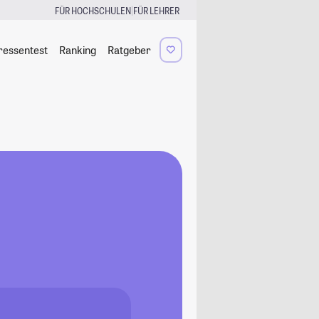
|
FÜR HOCHSCHULEN
FÜR LEHRER
ressentest
Ranking
Ratgeber