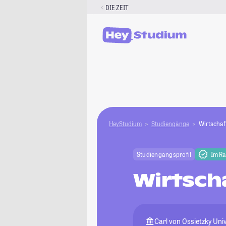
Zum
DIE ZEIT
Inhalt
springen
HeyStudium
Studiengänge
Wirtschaf
Studiengangsprofil
Im R
Wirtsch
Carl von Ossietzky Uni