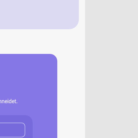
neidet.