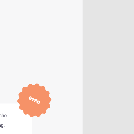
Info
che
g,