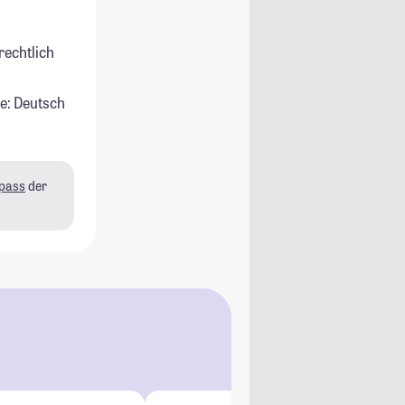
rechtlich
e: Deutsch
pass
der