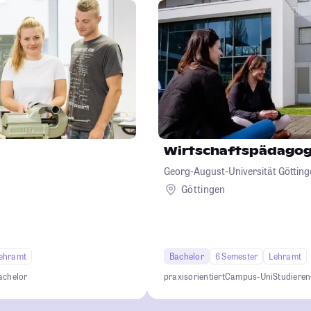
Wirtschaftspädagog
Georg-August-Universität Götting
Göttingen
ehramt
Bachelor
6 Semester
Lehramt
achelor
praxisorientiert
Campus-Uni
Studiere