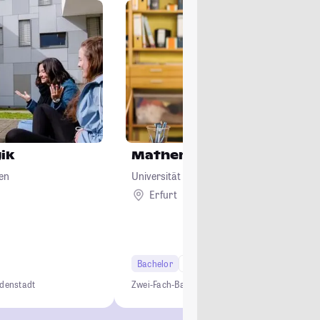
ik
Mathematik
en
Universität Erfurt
Erfurt
Bachelor
6 Semester
Lehramt
ndenstadt
Zwei-Fach-Bachelor
Studium ohne NC
Lehramt