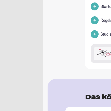
Start
Regel
Studi
Das kö