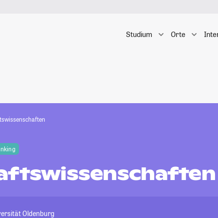
Studium
Orte
Inte
tswissenschaften
anking
aftswissenschaften
versität Oldenburg