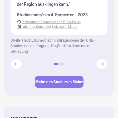
der Region ausklingen kann."
un
Gu
Studierende/r im 4. Semester – 2023
fü
International Economics and Public Policy
sc
Johannes Gutenberg-Universität Mainz
Ve
de
Quelle: HeyStudium-Anschlussfragebogen der CHE-
se
Studierendenbefragung, HeyStudium User:innen-
Befragung
St
Mehr zum Studium in Mainz