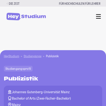
Zum
|
DIE ZEIT
FÜR HOCHSCHULEN
FÜR LEHRER
Inhalt
springen
HeyStudium
Studiengänge
Publizistik
Studiengangsprofil
Publizistik
Johannes Gutenberg-Universität Mainz
Bachelor of Arts (Zwei-Fächer-Bachelor)
Mainz