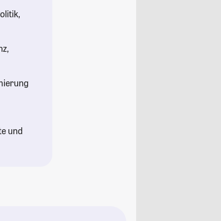
litik,
nz,
mierung
te und