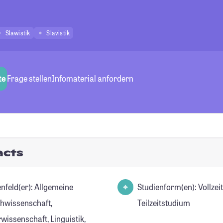
Slawistik
Slavistik
te
Frage stellen
Infomaterial anfordern
acts
d(er): Allgemeine
Studienform(en): Vollzei
hwissenschaft,
Teilzeitstudium
wissenschaft, Linguistik,