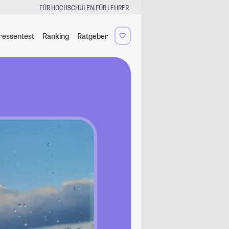
|
FÜR HOCHSCHULEN
FÜR LEHRER
ressentest
Ranking
Ratgeber