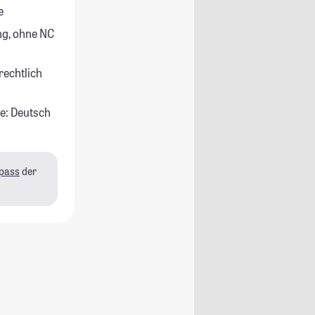
e
g, ohne NC
rechtlich
e: Deutsch
pass
der