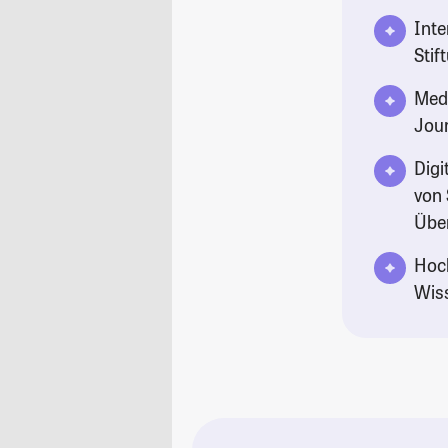
Inte
Stif
Medi
Jou
Digi
von 
Übe
Hoch
Wis