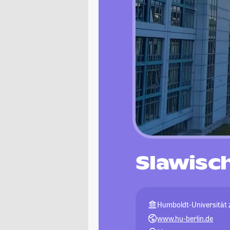
Slawisc
Humboldt-Universität z
www.hu-berlin.de