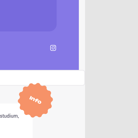
Info
tstudium,