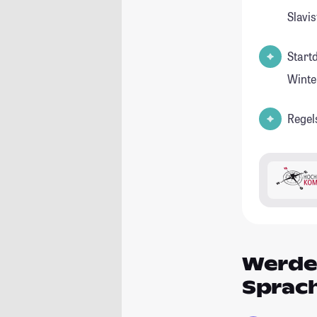
Slavis
Start
Winte
Regel
Werde 
Sprac