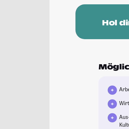
Hol d
Möglic
Arb
Wirt
Aus-
Kult