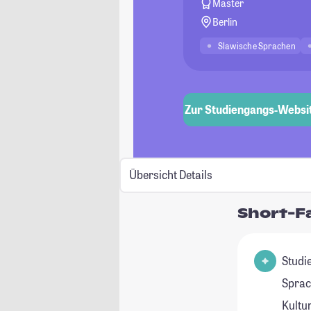
Master
Berlin
Slawische Sprachen
Zur Studiengangs-Websi
Übersicht
Details
Short-F
Studienfel
Sprac
Kultur