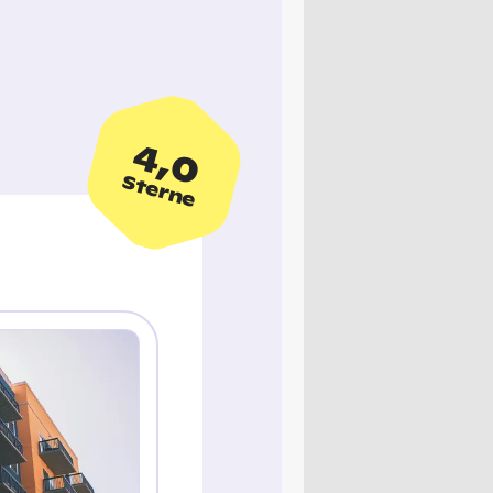
4,0
Sterne