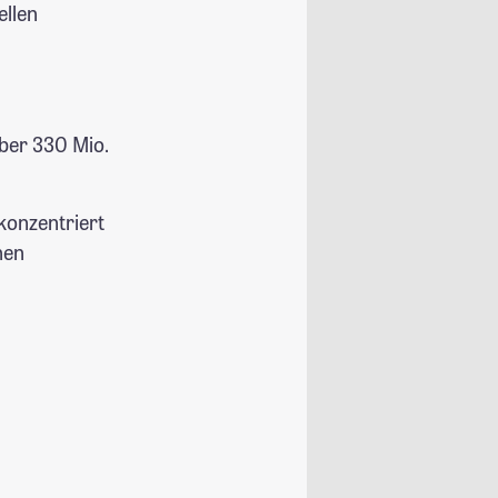
ellen
ber 330 Mio.
konzentriert
hen