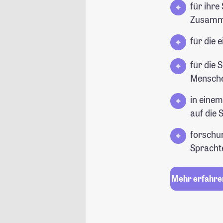
für ihre
Zusamm
für die 
für die
Mensche
in einem
auf die 
forschun
Spracht
Mehr erfahre