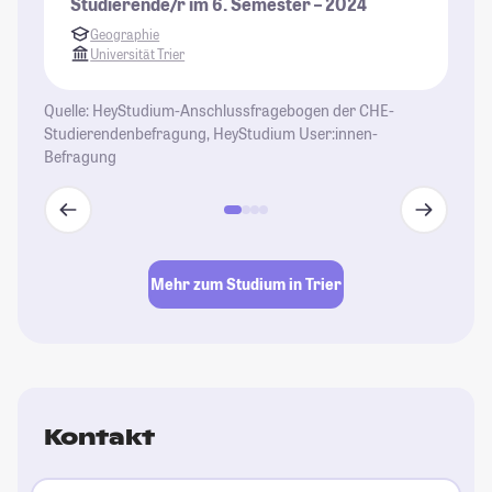
Studierende/r im 6. Semester – 2024
St
Geographie
Universität Trier
Quelle: HeyStudium-Anschlussfragebogen der CHE-
Studierendenbefragung, HeyStudium User:innen-
Befragung
Mehr zum Studium in Trier
Kontakt