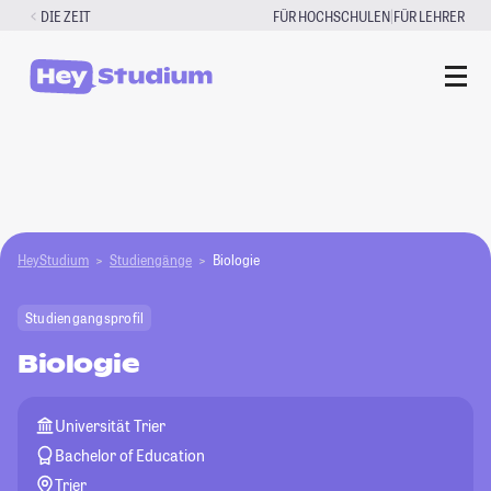
Zum
|
DIE ZEIT
FÜR HOCHSCHULEN
FÜR LEHRER
Inhalt
springen
HeyStudium
Studiengänge
Biologie
Studiengangsprofil
Biologie
Universität Trier
Bachelor of Education
Trier