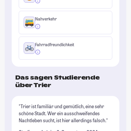
Nahverkehr
Fahrradfreundlichkeit
Das sagen Studierende
über Trier
"Trier ist familiär und gemütlich, eine sehr
"I
schöne Stadt. Wer ein ausschweifendes
me
Nachtleben sucht, ist hier allerdings falsch."
an
Pr