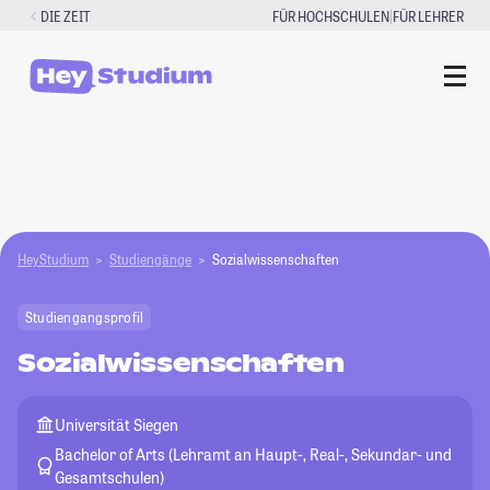
Zum
|
DIE ZEIT
FÜR HOCHSCHULEN
FÜR LEHRER
Inhalt
springen
HeyStudium
Studiengänge
Sozialwissenschaften
Studiengangsprofil
Sozialwissenschaften
Universität Siegen
Bachelor of Arts (Lehramt an Haupt-, Real-, Sekundar- und
Gesamtschulen)