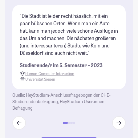
"Die Stadt ist leider recht hässlich, mit ein
"D
paar hübschen Orten. Wenn man ein Auto
is
hat, kann man jedoch viele schöne Ausflüge in
sc
das Umland machen. Die nächsten größeren
Mi
(und interessanteren) Städte wie Köln und
St
Düsseldorf sind auch nicht weit."
Studierende/r im 5. Semester – 2023
Human-Computer Interaction
Universität Siegen
Quelle: HeyStudium-Anschlussfragebogen der CHE-
Studierendenbefragung, HeyStudium User:innen-
Befragung