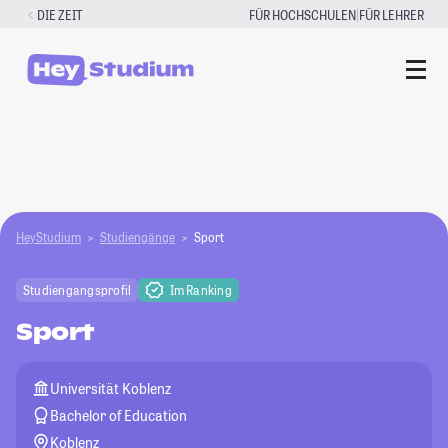
Zum
|
DIE ZEIT
FÜR HOCHSCHULEN
FÜR LEHRER
Inhalt
springen
HeyStudium
Studiengänge
Sport
Studiengangsprofil
Im Ranking
Sport
Universität Koblenz
Bachelor of Education
Koblenz