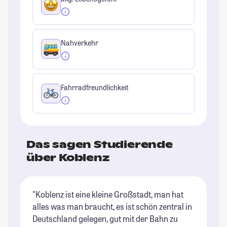
Nahverkehr
Fahrradfreundlichkeit
Das sagen Studierende
über Koblenz
"Koblenz ist eine kleine Großstadt, man hat
"D
alles was man braucht, es ist schön zentral in
St
Deutschland gelegen, gut mit der Bahn zu
ge