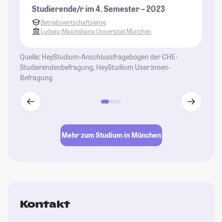
Bi
Studierende/r im 4. Semester – 2023
zu
Betriebswirtschaftslehre
in
Ludwig-Maximilians-Universität München
mö
Mi
Quelle: HeyStudium-Anschlussfragebogen der CHE-
au
Studierendenbefragung, HeyStudium User:innen-
co
Befragung
St
Mehr zum Studium in München
Kontakt