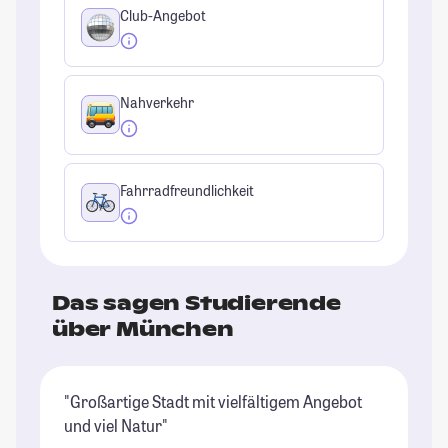
Club-Angebot
Nahverkehr
Fahrradfreundlichkeit
Das sagen Studierende
über München
"Großartige Stadt mit vielfältigem Angebot
"M
und viel Natur"
ke