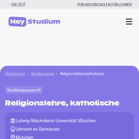
Zum
|
DIE ZEIT
FÜR HOCHSCHULEN
FÜR LEHRER
Inhalt
springen
HeyStudium
Studiengänge
Religionslehre, katholische
Studiengangsprofil
Religionslehre, katholische
Ludwig-Maximilians-Universität München
Lehramt an Gymnasien
München