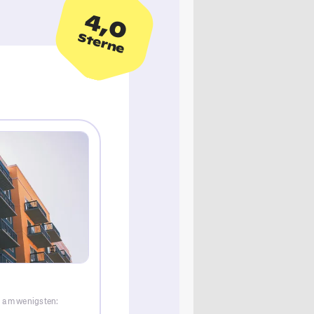
4,0
Sterne
g am wenigsten: