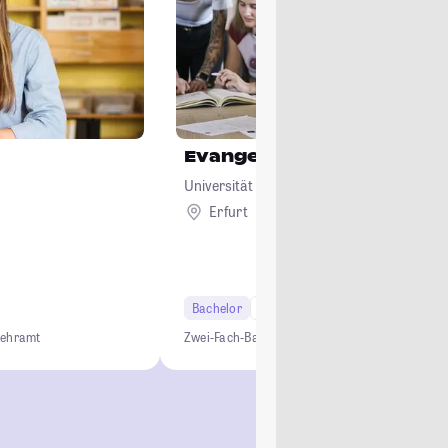
Evangelische Religion
Universität Erfurt
Erfurt
Remote
Bachelor
6 Semester
Lehramt
Lehramt
Zwei-Fach-Bachelor
Lehramt
Studium ohne NC