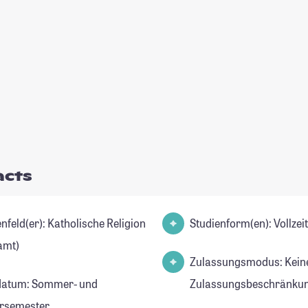
acts
): Katholische Religion
Studienform(en): Vollze
amt)
Zulassungsmodus: Kein
datum: Sommer- und
Zulassungsbeschränkun
rsemester