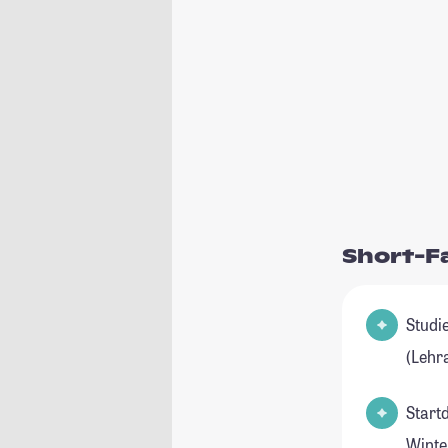
Short-F
Studienfeld(er
(Lehr
Start
Winte