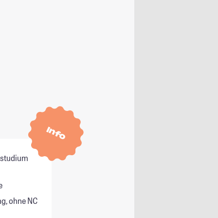
Info
itstudium
e
g, ohne NC