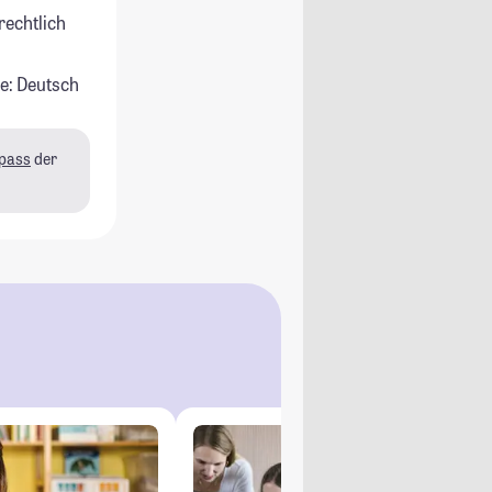
rechtlich
e: Deutsch
pass
der