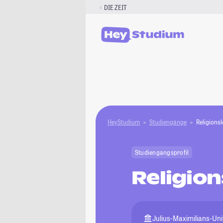
Zum
DIE ZEIT
Inhalt
springen
HeyStudium
Studiengänge
Religionsl
Studiengangsprofil
Religion
Julius-Maximilians-Un