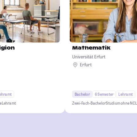
igion
Mathematik
Universität Erfurt
Erfurt
ehramt
Bachelor
6 Semester
Lehramt
e
Lehramt
Zwei-Fach-Bachelor
Studium ohne NC