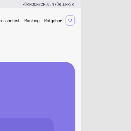
|
FÜR HOCHSCHULEN
FÜR LEHRER
ressentest
Ranking
Ratgeber