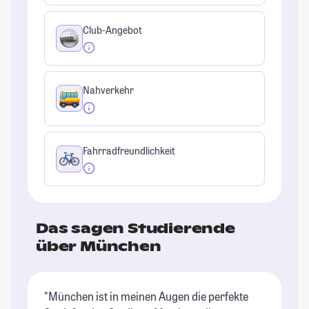
Club-Angebot
Nahverkehr
Fahrradfreundlichkeit
Das sagen Studierende
über München
"München ist in meinen Augen die perfekte
"G