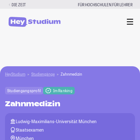
Zum
|
DIE ZEIT
FÜR HOCHSCHULEN
FÜR LEHRER
Inhalt
springen
HeyStudium
Studiengänge
Zahnmedizin
Studiengangsprofil
Im Ranking
Zahnmedizin
Ludwig-Maximilians-Universität München
Staatsexamen
München