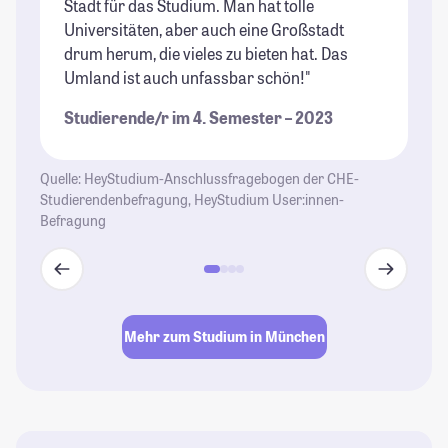
Stadt für das Studium. Man hat tolle
un
Universitäten, aber auch eine Großstadt
St
drum herum, die vieles zu bieten hat. Das
Umland ist auch unfassbar schön!"
Studierende/r im 4. Semester – 2023
Quelle: HeyStudium-Anschlussfragebogen der CHE-
Studierendenbefragung, HeyStudium User:innen-
Befragung
Mehr zum Studium in München