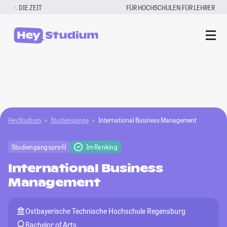
Zum
|
DIE ZEIT
FÜR HOCHSCHULEN
FÜR LEHRER
Inhalt
springen
HeyStudium
Studiengänge
International Business Management
Studiengangsprofil
Im Ranking
International Business
Management
Ostbayerische Technische Hochschule Regensburg
Bachelor of Arts