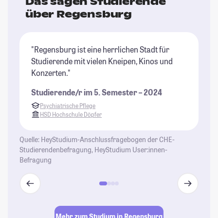
Das sagen Studierende
über Regensburg
"Regensburg ist eine herrlichen Stadt für
"D
Studierende mit vielen Kneipen, Kinos und
St
Konzerten."
Studierende/r im 5. Semester – 2024
Psychiatrische Pflege
HSD Hochschule Döpfer
Quelle: HeyStudium-Anschlussfragebogen der CHE-
Studierendenbefragung, HeyStudium User:innen-
Befragung
Mehr zum Studium in Regensburg