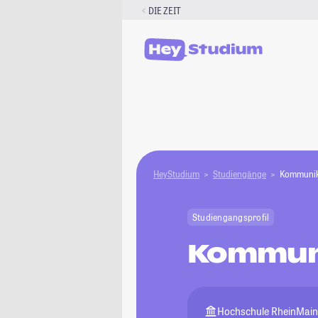
Zum
DIE ZEIT
Inhalt
springen
HeyStudium
Studiengänge
Kommunik
Studiengangsprofil
Kommun
Hochschule RheinMai