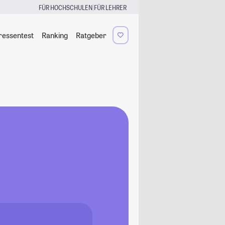
|
FÜR HOCHSCHULEN
FÜR LEHRER
ressentest
Ranking
Ratgeber