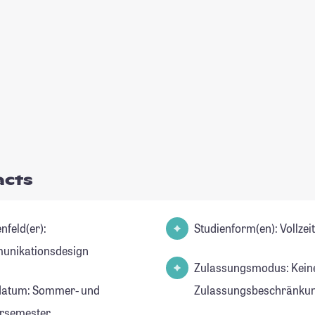
acts
nfeld(er):
Studienform(en): Vollze
nikationsdesign
Zulassungsmodus: Kein
datum: Sommer- und
Zulassungsbeschränkun
rsemester