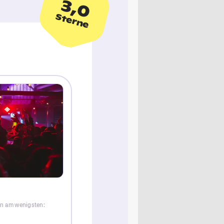
3,0
Sterne
en am wenigsten: