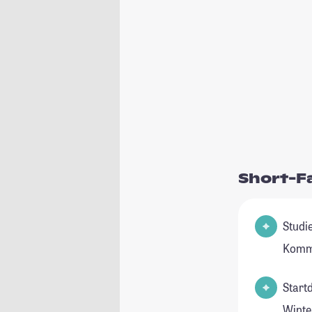
Short-F
Studie
Kommu
Start
Winte