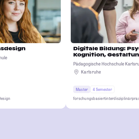
sdesign
Digitale Bildung: Ps
Kognition, Gestaltu
hule
Pädagogische Hochschule Karlsr
Karlsruhe
Master
4 Semester
Design
forschungsbasiert
interdisziplinär
pra