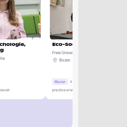
ychologie,
Eco-Social Design
ng
Freie Universität Bozen
uhe
Bozen
Ausland
Master
4 Semester
xisnah
practice-oriented
transdisciplinary
internationa