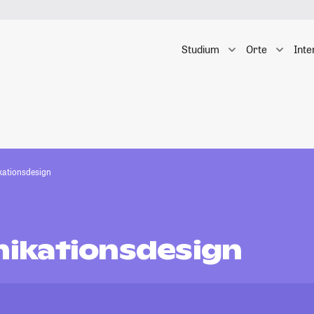
Studium
Orte
Inte
ationsdesign
ikationsdesign
n