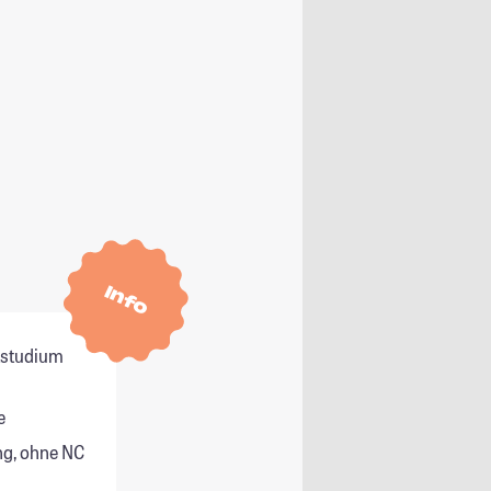
Info
itstudium
e
g, ohne NC