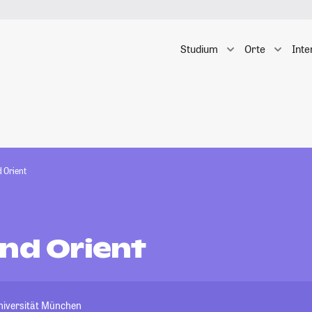
Studium
Orte
Inte
d Orient
und Orient
niversität München