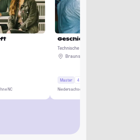
ft
Geschichte
Technische Universität Braunschweig
Braunschweig
Master
4 Semester
ohne NC
Niedersachsen
Geschichte
Wissenschaft