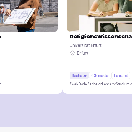
e
Religionswissenscha
Universität Erfurt
Erfurt
Bachelor
6 Semester
Lehramt
n
Zwei-Fach-Bachelor
Lehramt
Studium 