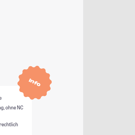
Info
e
g, ohne NC
rechtlich