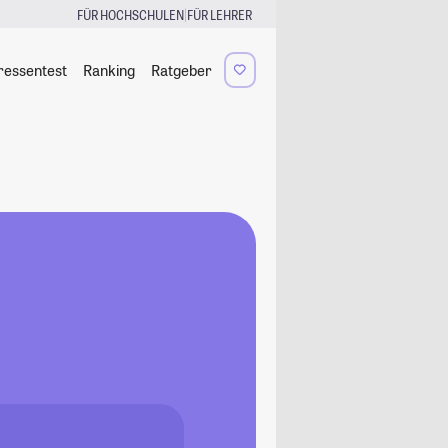
|
FÜR HOCHSCHULEN
FÜR LEHRER
ressentest
Ranking
Ratgeber