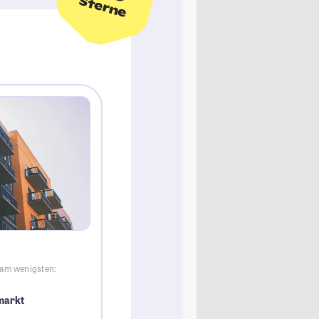
Sterne
 am wenigsten:
markt