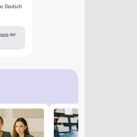
e: Deutsch
pass
der