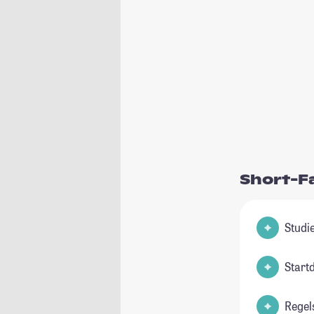
Short-F
Start
Regel