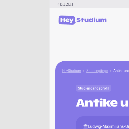
Zum
DIE ZEIT
Inhalt
springen
HeyStudium
Studiengänge
Antike un
Studiengangsprofil
Antike 
Ludwig-Maximilians-U