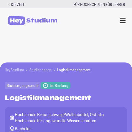
Zum
|
DIE ZEIT
FÜR HOCHSCHULEN
FÜR LEHRER
Inhalt
springen
HeyStudium
Studiengänge
Logistikmanagement
Studiengangsprofil
Im Ranking
Logistikmanagement
Hochschule Braunschweig/Wolfenbüttel, Ostfalia
Hochschule für angewandte Wissenschaften
Bachelor