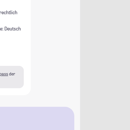
rechtlich
e: Deutsch
pass
der