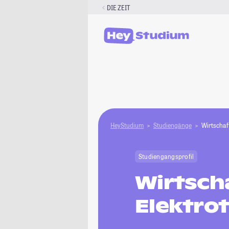
Zum
DIE ZEIT
Inhalt
springen
HeyStudium
Studiengänge
Wirtschaf
Studiengangsprofil
Wirtsch
Elektro