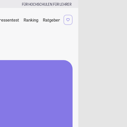
|
FÜR HOCHSCHULEN
FÜR LEHRER
ressentest
Ranking
Ratgeber