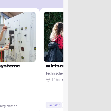
esysteme
Wirtschaftsingenieurwes
Technische Hochschule Lübeck
Lübeck
Bachelor
7 Semester
Studi-Urteil: 4.3
nergiewende