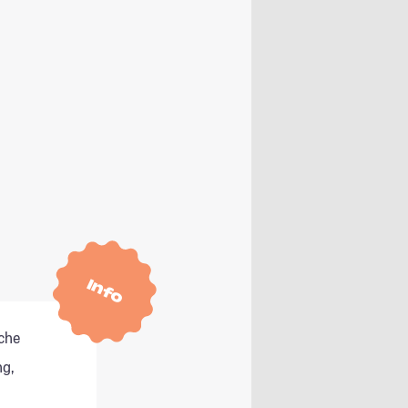
Info
che
g,