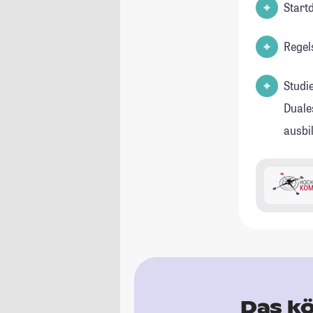
Start
Regel
Studi
Duale
ausbi
Das kö