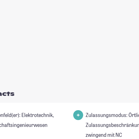
acts
er): Elektrotechnik,
Zulassungsmodus: Örtli
chaftsingenieurwesen
Zulassungsbeschränkun
zwingend mit NC