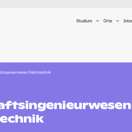
Studium
Orte
Inte
tsingenieurwesen Elektrotechnik
aftsingenieurwesen
technik