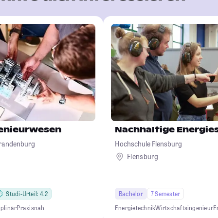
genieurwesen
Nachhaltige Energi
Brandenburg
Hochschule Flensburg
Flensburg
Studi-Urteil: 4.2
Bachelor
7 Semester
iplinär
Praxisnah
Energietechnik
Wirtschaftsingenieur
E