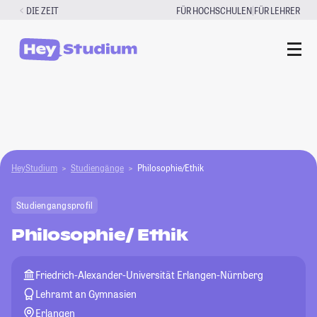
Zum
|
DIE ZEIT
FÜR HOCHSCHULEN
FÜR LEHRER
Inhalt
springen
HeyStudium
Studiengänge
Philosophie/Ethik
Studiengangsprofil
Philosophie/ Ethik
Friedrich-Alexander-Universität Erlangen-Nürnberg
Lehramt an Gymnasien
Erlangen