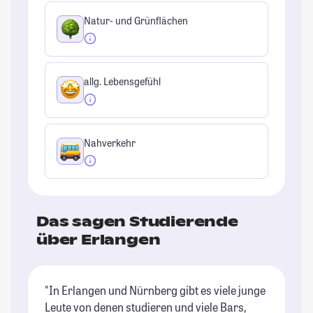
Natur- und Grünflächen
allg. Lebensgefühl
Nahverkehr
Das sagen Studierende
über Erlangen
"In Erlangen und Nürnberg gibt es viele junge
"I
Leute von denen studieren und viele Bars,
we