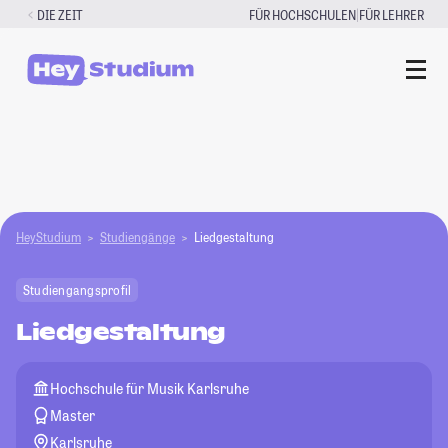
Zum
|
DIE ZEIT
FÜR HOCHSCHULEN
FÜR LEHRER
Inhalt
springen
HeyStudium
Studiengänge
Liedgestaltung
Studiengangsprofil
Liedgestaltung
Hochschule für Musik Karlsruhe
Master
Karlsruhe