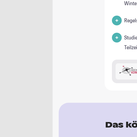
Winte
Regel
Studi
Teilz
Das kö