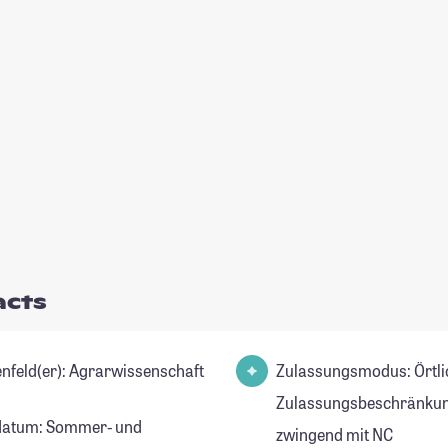
acts
Studienfeld(er): Agrarwissenschaft
Zulassungsmodus: Örtli
Zulassungsbeschränkun
datum: Sommer- und
zwingend mit NC