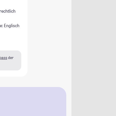
rechtlich
e: Englisch
pass
der