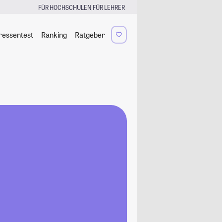
|
FÜR HOCHSCHULEN
FÜR LEHRER
ressentest
Ranking
Ratgeber
e