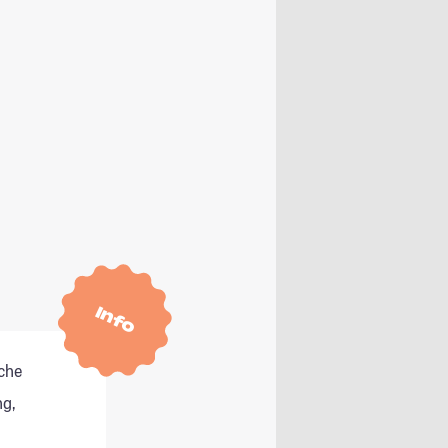
Info
che
g,