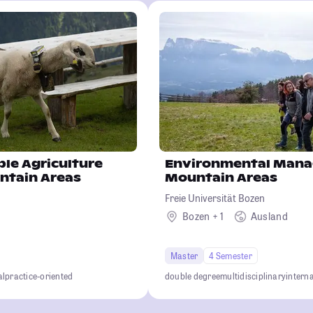
le Agriculture
Environmental Mana
ntain Areas
Mountain Areas
Freie Universität Bozen
Bozen + 1
Ausland
Master
4 Semester
al
practice-oriented
double degree
multidisciplinary
intern