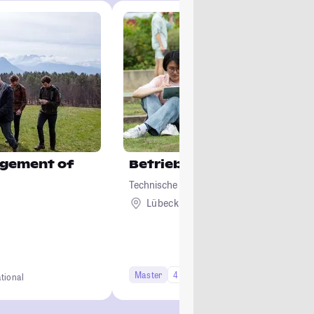
gement of
Betriebswirtschaftslehre
Technische Hochschule Lübeck
Lübeck
Master
4 Semester
Studi-Urteil: 4.0
ational