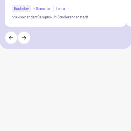
Bachelor
6 Semester
Lehramt
praxisorientiert
Campus-Uni
Studierendenstadt