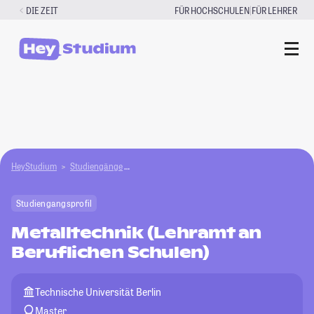
Zum
|
DIE ZEIT
FÜR HOCHSCHULEN
FÜR LEHRER
Inhalt
springen
HeyStudium
Studiengänge
Metalltechnik (Lehramt an Beruflichen Schulen)
Studiengangsprofil
Metalltechnik (Lehramt an
Beruflichen Schulen)
Technische Universität Berlin
Master