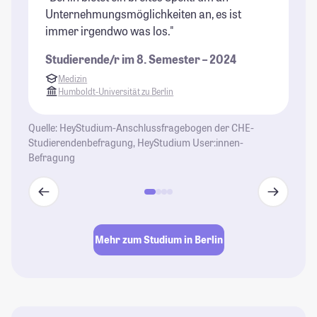
Unternehmungsmöglichkeiten an, es ist
of
immer irgendwo was los."
St
Studierende/r im 8. Semester – 2024
Medizin
Humboldt-Universität zu Berlin
Quelle: HeyStudium-Anschlussfragebogen der CHE-
Studierendenbefragung, HeyStudium User:innen-
Befragung
Mehr zum Studium in Berlin