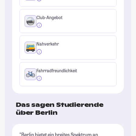
Club-Angebot
Nahverkehr
Fahrradfreundlichkeit
Das sagen Studierende
über Berlin
"Berlin bietet ein breites Spektrum an
"B