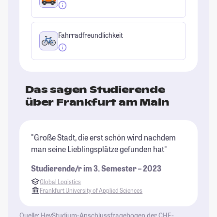
Fahrradfreundlichkeit
Das sagen Studierende
über Frankfurt am Main
"Große Stadt, die erst schön wird nachdem
"D
man seine Lieblingsplätze gefunden hat"
di
Ge
Studierende/r im 3. Semester – 2023
be
Global Logistics
Pf
Frankfurt University of Applied Sciences
St
Quelle: HeyStudium-Anschlussfragebogen der CHE-