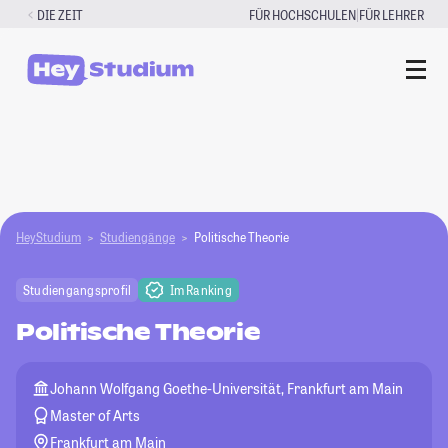
Zum
|
DIE ZEIT
FÜR HOCHSCHULEN
FÜR LEHRER
Inhalt
springen
HeyStudium
Studiengänge
Politische Theorie
Studiengangsprofil
Im Ranking
Politische Theorie
Johann Wolfgang Goethe-Universität, Frankfurt am Main
Master of Arts
Frankfurt am Main