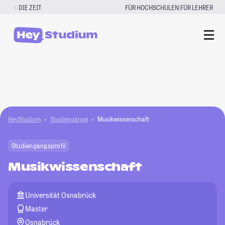
Zum
|
DIE ZEIT
FÜR HOCHSCHULEN
FÜR LEHRER
Inhalt
springen
HeyStudium
Studiengänge
Musikwissenschaft
Studiengangsprofil
Musikwissenschaft
Universität Osnabrück
Master
Osnabrück