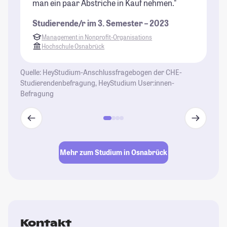
man ein paar Abstriche in Kauf nehmen."
k
Wo
Studierende/r im 3. Semester – 2023
St
Management in Nonprofit-Organisations
Hochschule Osnabrück
Quelle: HeyStudium-Anschlussfragebogen der CHE-
Studierendenbefragung, HeyStudium User:innen-
Befragung
Mehr zum Studium in Osnabrück
Kontakt