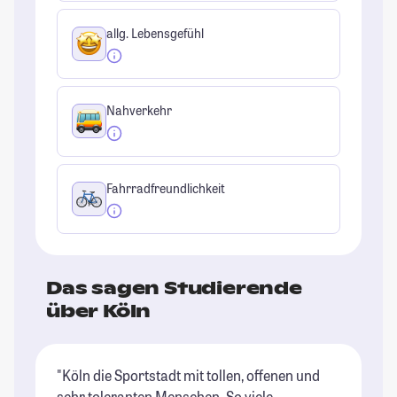
allg. Lebensgefühl
Nahverkehr
Fahrradfreundlichkeit
Das sagen Studierende
über Köln
"Köln die Sportstadt mit tollen, offenen und
"K
sehr toleranten Menschen. So viele
du