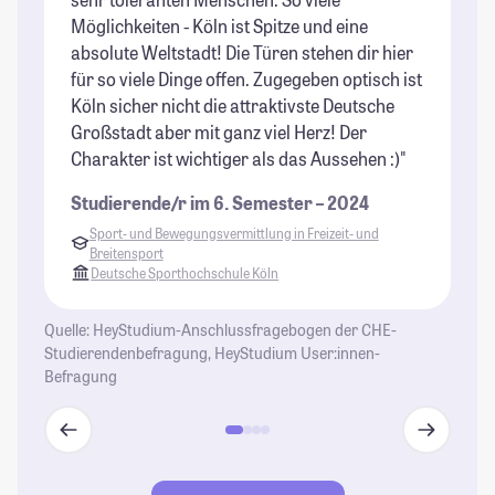
Möglichkeiten - Köln ist Spitze und eine
ma
absolute Weltstadt! Die Türen stehen dir hier
ma
für so viele Dinge offen. Zugegeben optisch ist
Du
Köln sicher nicht die attraktivste Deutsche
je
Großstadt aber mit ganz viel Herz! Der
Be
Charakter ist wichtiger als das Aussehen :)"
Ei
fr
Studierende/r im 6. Semester – 2024
Bl
Sport- und Bewegungsvermittlung in Freizeit- und
Breitensport
St
Deutsche Sporthochschule Köln
Quelle: HeyStudium-Anschlussfragebogen der CHE-
Studierendenbefragung, HeyStudium User:innen-
Befragung