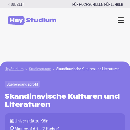
Zum
|
DIE ZEIT
FÜR HOCHSCHULEN
FÜR LEHRER
Inhalt
springen
HeyStudium
Studiengänge
Skandinavische Kulturen und Literaturen
Studiengangsprofil
Skandinavische Kulturen und
Literaturen
Universität zu Köln
Master of Arts (2 Fächer)