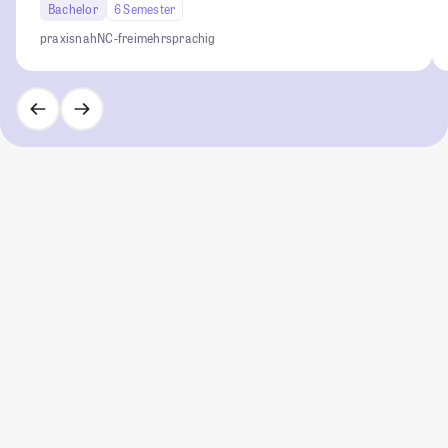
Bachelor
6 Semester
praxisnah
NC-frei
mehrsprachig