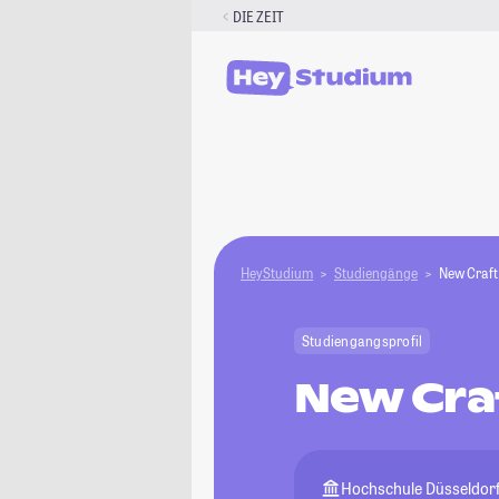
Zum
DIE ZEIT
Inhalt
springen
HeyStudium
Studiengänge
New Craft
Studiengangsprofil
New Cra
Hochschule Düsseldor