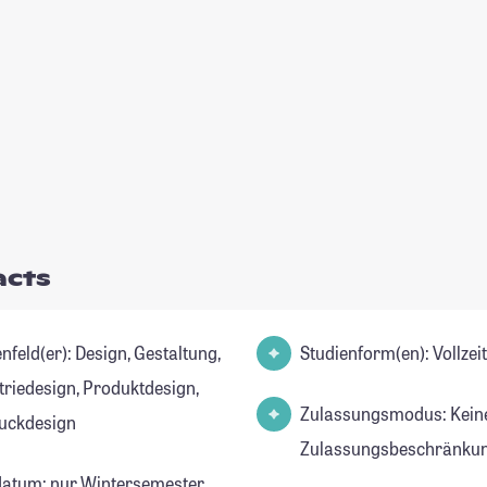
acts
r): Design, Gestaltung,
Studienform(en): Vollze
triedesign, Produktdesign,
Zulassungsmodus: Kein
uckdesign
Zulassungsbeschränkun
datum: nur Wintersemester