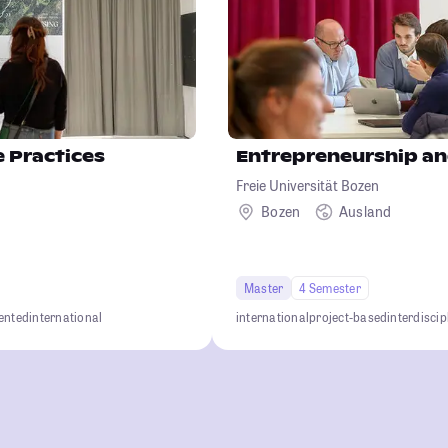
e Practices
Entrepreneurship an
Freie Universität Bozen
Bozen
Ausland
Master
4 Semester
iented
international
international
project-based
interdiscip