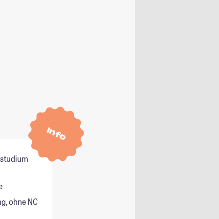
Info
itstudium
e
g, ohne NC