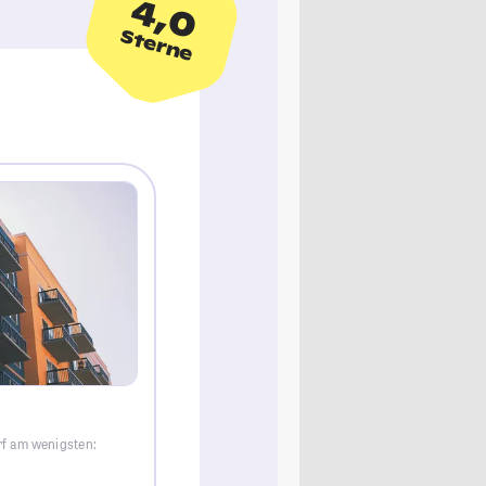
4,0
Sterne
rf am wenigsten: