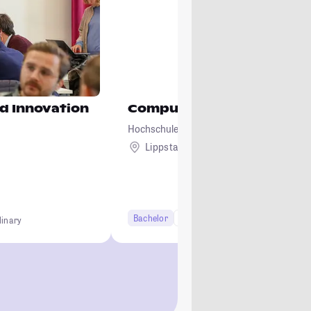
d Innovation
Computervisualistik und 
Hochschule Hamm-Lippstadt
Lippstadt
Bachelor
7 Semester
linary