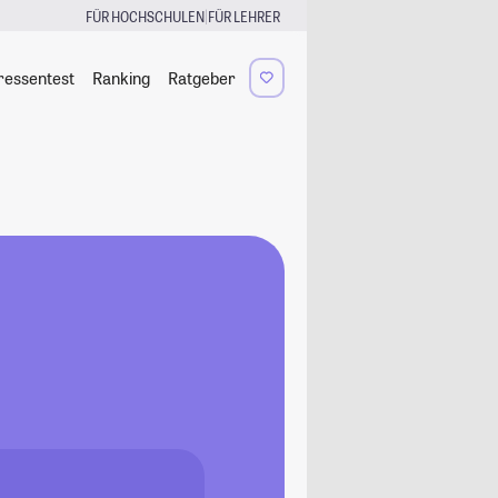
|
FÜR HOCHSCHULEN
FÜR LEHRER
ressentest
Ranking
Ratgeber