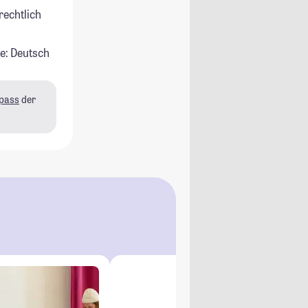
rechtlich
e: Deutsch
pass
der