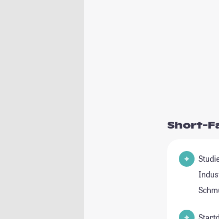
Short-F
Studienfeld(e
Indus
Schm
Start