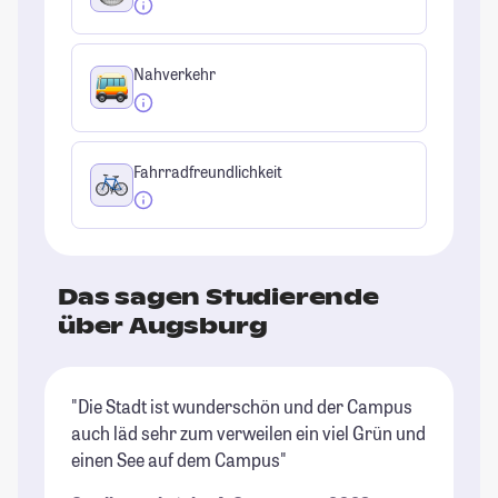
Nahverkehr
Fahrradfreundlichkeit
Das sagen Studierende
über Augsburg
"Die Stadt ist wunderschön und der Campus
"A
auch läd sehr zum verweilen ein viel Grün und
vo
einen See auf dem Campus"
zu
Se