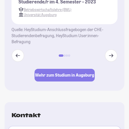
Studierende/r im 4. Semester – 2023
ge
Betriebswirtschaftslehre (BWL)
ge
Universität Augsburg
be
Zu
Quelle: HeyStudium-Anschlussfragebogen der CHE-
Wo
Studierendenbefragung, HeyStudium User:innen-
Befragung
St
Mehr zum Studium in Augsburg
Kontakt