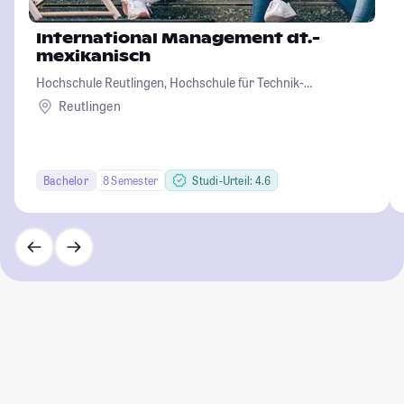
International Management dt.-
mexikanisch
Hochschule Reutlingen, Hochschule für Technik-
Wirtschaft-Informatik-Design
Reutlingen
Bachelor
8 Semester
Studi-Urteil: 4.6