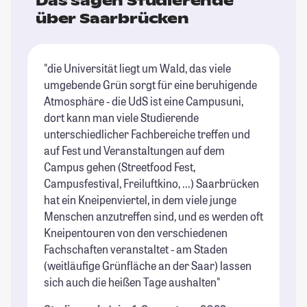
Das sagen Studierende
über Saarbrücken
"die Universität liegt um Wald, das viele
"D
umgebende Grün sorgt für eine beruhigende
Da
Atmosphäre - die UdS ist eine Campusuni,
U
dort kann man viele Studierende
di
unterschiedlicher Fachbereiche treffen und
Ic
auf Fest und Veranstaltungen auf dem
nu
Campus gehen (Streetfood Fest,
We
Campusfestival, Freiluftkino, ...) Saarbrücken
St
hat ein Kneipenviertel, in dem viele junge
se
Menschen anzutreffen sind, und es werden oft
ei
Kneipentouren von den verschiedenen
pe
Fachschaften veranstaltet - am Staden
is
(weitläufige Grünfläche an der Saar) lassen
an
sich auch die heißen Tage aushalten"
Fr
be