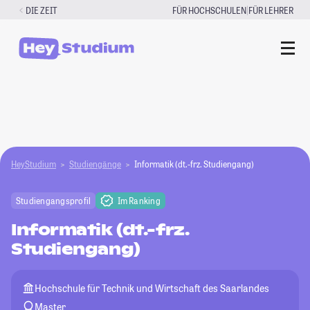
Zum
|
DIE ZEIT
FÜR HOCHSCHULEN
FÜR LEHRER
Inhalt
springen
HeyStudium
Studiengänge
Informatik (dt.-frz. Studiengang)
Studiengangsprofil
Im Ranking
Informatik (dt.-frz.
Studiengang)
Hochschule für Technik und Wirtschaft des Saarlandes
Master