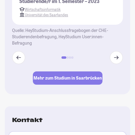
Studierende/r im 1. Semester – 2023
al
Wirtschaftsinformatik
St
Universität des Saarlandes
Quelle: HeyStudium-Anschlussfragebogen der CHE-
Studierendenbefragung, HeyStudium User:innen-
Befragung
Mehr zum Studium in Saarbrücken
Kontakt