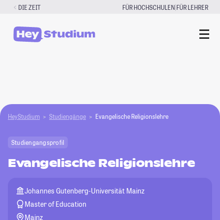
Zum
|
DIE ZEIT
FÜR HOCHSCHULEN
FÜR LEHRER
Inhalt
springen
HeyStudium
Studiengänge
Evangelische Religionslehre
Studiengangsprofil
Evangelische Religionslehre
Johannes Gutenberg-Universität Mainz
Master of Education
Mainz