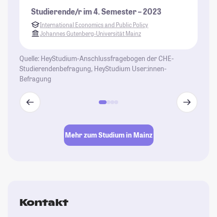
Gu
Studierende/r im 4. Semester – 2023
fü
International Economics and Public Policy
sc
Johannes Gutenberg-Universität Mainz
Ve
de
Quelle: HeyStudium-Anschlussfragebogen der CHE-
se
Studierendenbefragung, HeyStudium User:innen-
Befragung
St
Mehr zum Studium in Mainz
Kontakt