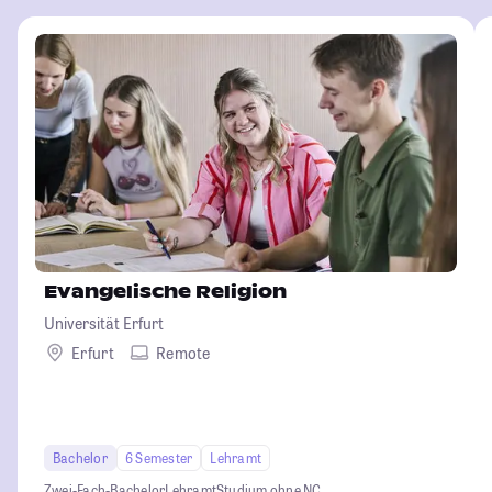
Evangelische Religion
Universität Erfurt
Erfurt
Remote
Bachelor
6 Semester
Lehramt
Zwei-Fach-Bachelor
Lehramt
Studium ohne NC