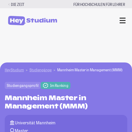
Zum
|
DIE ZEIT
FÜR HOCHSCHULEN
FÜR LEHRER
Inhalt
springen
HeyStudium
Studiengänge
Mannheim Master in Management (MMM)
Studiengangsprofil
Im Ranking
Mannheim Master in
Management (MMM)
Universität Mannheim
Master