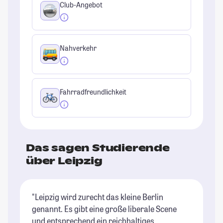
Club-Angebot
Nahverkehr
Fahrradfreundlichkeit
Das sagen Studierende
über Leipzig
"Leipzig wird zurecht das kleine Berlin
"L
genannt. Es gibt eine große liberale Scene
al
und entsprechend ein reichhaltiges
Mö