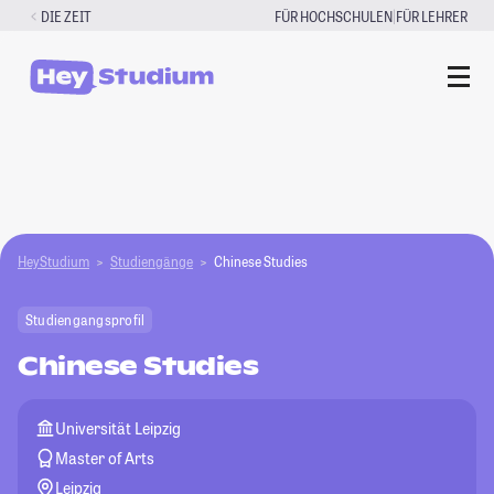
Zum
|
DIE ZEIT
FÜR HOCHSCHULEN
FÜR LEHRER
Inhalt
springen
HeyStudium
Studiengänge
Chinese Studies
Studiengangsprofil
Chinese Studies
Universität Leipzig
Master of Arts
Leipzig