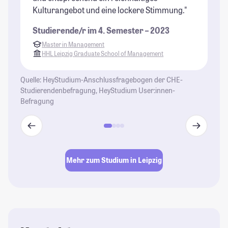
Kulturangebot und eine lockere Stimmung."
to
Studierende/r im 4. Semester – 2023
St
Master in Management
HHL Leipzig Graduate School of Management
Quelle: HeyStudium-Anschlussfragebogen der CHE-
Studierendenbefragung, HeyStudium User:innen-
Befragung
Mehr zum Studium in Leipzig