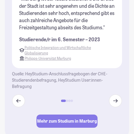
der Stadt ist sehr angenehm und die Dichte an
bz
Studierenden sehr hoch, entsprechend gibt es
St
auch zahlreiche Angebote für die
St
Freizeitgestaltung abseits des Studiums."
Studierende/r im 6. Semester – 2023
Politische Integration und Wirtschaftliche
Globalisierung
Philipps-Universität Marburg
Quelle: HeyStudium-Anschlussfragebogen der CHE-
Studierendenbefragung, HeyStudium User:innen-
Befragung
Mehr zum Studium in Marburg