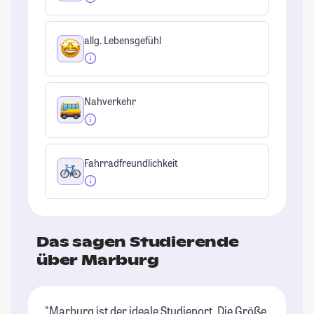
allg. Lebensgefühl
Nahverkehr
Fahrradfreundlichkeit
Das sagen Studierende
über Marburg
"Marburg ist der ideale Studienort. Die Größe
"D