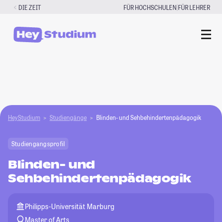
Zum
|
DIE ZEIT
FÜR HOCHSCHULEN
FÜR LEHRER
Inhalt
springen
HeyStudium
Studiengänge
Blinden- und Sehbehindertenpädagogik
Studiengangsprofil
Blinden- und
Sehbehindertenpädagogik
Philipps-Universität Marburg
Master of Arts