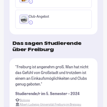
Club-Angebot
Das sagen Studierende
über Freiburg
"Freiburg ist angenehm groß. Man hat nicht
"F
das Gefühl von Großstadt und trotzdem ist
Ou
einem an Einkaufsmöglichkeiten und Clubs
Or
genug geboten."
be
Studierende/r im 5. Semester – 2024
St
Biologie
K
Albert-Ludwigs-Universität Freiburg im Breisgau