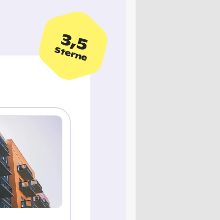
3,5
Sterne