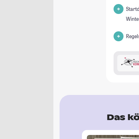
Start
Winte
Regel
Das kö