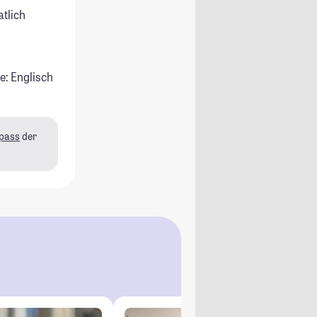
atlich
e: Englisch
pass
der