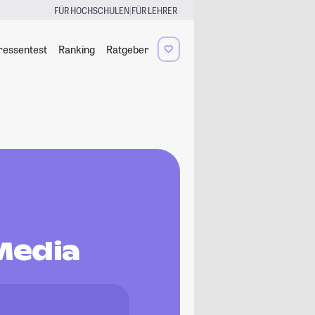
|
FÜR HOCHSCHULEN
FÜR LEHRER
ressentest
Ranking
Ratgeber
 Media