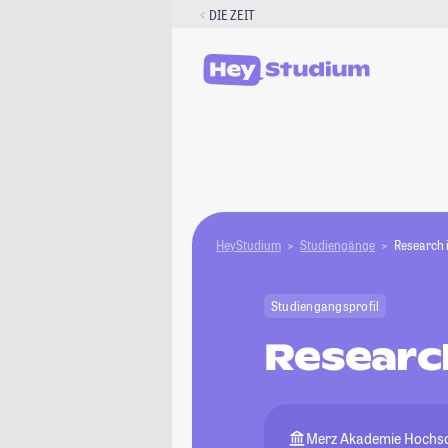
Zum
DIE ZEIT
Inhalt
springen
HeyStudium
Studiengänge
Research 
Studiengangsprofil
Research
Merz Akademie Hochschu