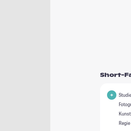
Short-F
Studienfeld(e
Fotog
Kunst
Regie