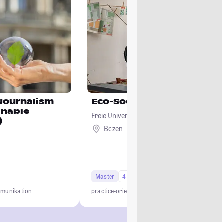
Journalism
Eco-Social Design
inable
Freie Universität Bozen
)
Bozen
Ausland
Master
4 Semester
munikation
practice-oriented
transdisciplinary
internationa