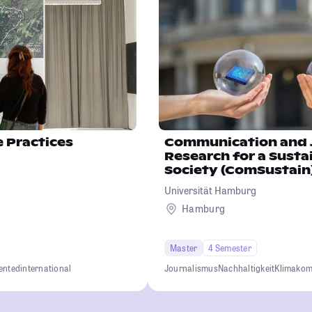
e Practices
Communication and 
Research for a Susta
Society (ComSustain
Universität Hamburg
Hamburg
Master
4 Semester
iented
international
Journalismus
Nachhaltigkeit
Klimakom