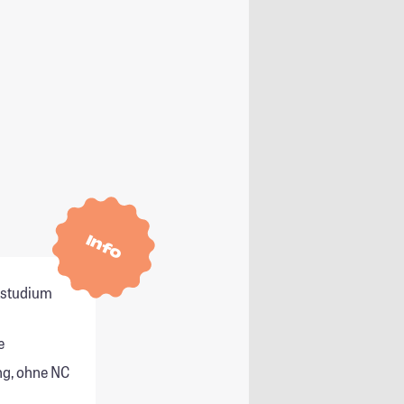
Info
itstudium
e
g, ohne NC