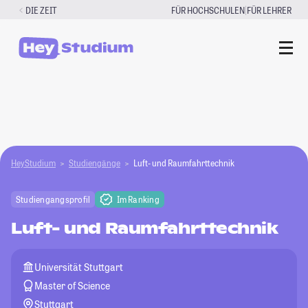
Zum
|
DIE ZEIT
FÜR HOCHSCHULEN
FÜR LEHRER
Inhalt
springen
HeyStudium
Studiengänge
Luft- und Raumfahrttechnik
Studiengangsprofil
Im Ranking
Luft- und Raumfahrttechnik
Universität Stuttgart
Master of Science
Stuttgart