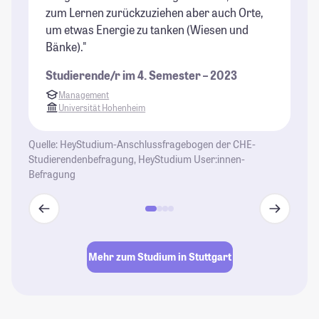
zum Lernen zurückzuziehen aber auch Orte,
Ei
um etwas Energie zu tanken (Wiesen und
so
Bänke)."
St
Studierende/r im 4. Semester – 2023
Management
Universität Hohenheim
Quelle: HeyStudium-Anschlussfragebogen der CHE-
Studierendenbefragung, HeyStudium User:innen-
Befragung
Mehr zum Studium in Stuttgart