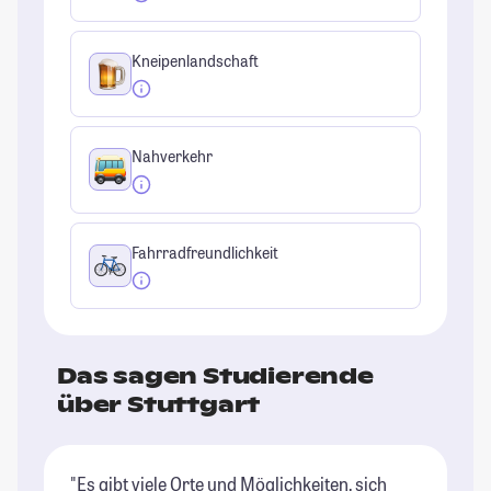
Kneipenlandschaft
Nahverkehr
Fahrradfreundlichkeit
Das sagen Studierende
über Stuttgart
"Es gibt viele Orte und Möglichkeiten, sich
"U