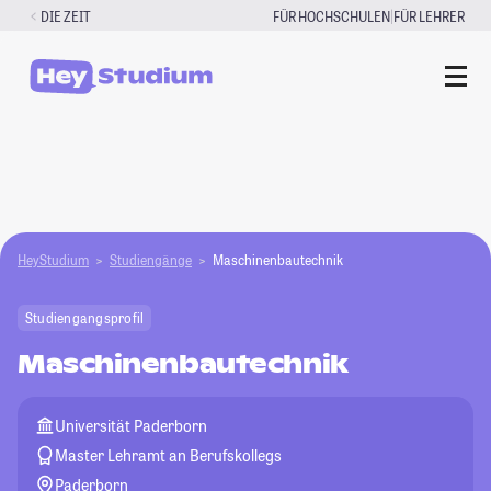
Zum
|
DIE ZEIT
FÜR HOCHSCHULEN
FÜR LEHRER
Inhalt
springen
HeyStudium
Studiengänge
Maschinenbautechnik
Studiengangsprofil
Maschinenbautechnik
Universität Paderborn
Master Lehramt an Berufskollegs
Paderborn