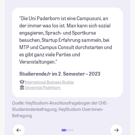
"Die Uni Paderborn ist eine Campusuni, an
"D
der immer was los ist. Man kann sich sozial
gi
engagieren, Sprach- und Sportkurse
Fr
besuchen, Startup Erfahrung sammeln, bei
ei
MTP und Campus Consult durchstarten und
St
es gibt ganz viele Parties und
Veranstaltungen."
Studierende/r im 2. Semester – 2023
International Business Studies
Universität Paderborn
Quelle: HeyStudium-Anschlussfragebogen der CHE-
Studierendenbefragung, HeyStudium User:innen-
Befragung