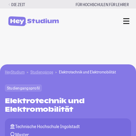
Zum
|
DIE ZEIT
FÜR HOCHSCHULEN
FÜR LEHRER
Inhalt
springen
HeyStudium
Studiengänge
Elektrotechnik und Elektromobilität
Studiengangsprofil
Elektrotechnik und
Elektromobilität
Technische Hochschule Ingolstadt
Master