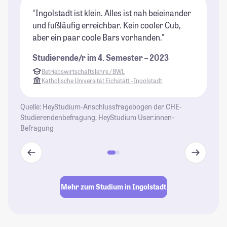
"Ingolstadt ist klein. Alles ist nah beieinander
"U
und fußläufig erreichbar. Kein cooler Cub,
gr
aber ein paar coole Bars vorhanden."
ne
Ko
Studierende/r im 4. Semester – 2023
um
Betriebswirtschaftslehre / BWL
je
Katholische Universität Eichstätt - Ingolstadt
St
Quelle: HeyStudium-Anschlussfragebogen der CHE-
Studierendenbefragung, HeyStudium User:innen-
Befragung
Mehr zum Studium in Ingolstadt