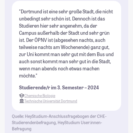
"Dortmund ist eine sehr große Stadt, die nicht
"D
unbedingt sehr schön ist. Dennoch ist das
St
Studieren hier sehr angenehm, da der
st
Campus außerhalb der Stadt und sehr grün
h
ist. Der ÖPNV ist (abgesehen nachts, auch
St
teilweise nachts am Wochenende) ganz gut,
zur Uni kommt man sehr gut mit dem Bus und
auch sonst kommt man sehr gut in die Stadt,
wenn man abends noch etwas machen
möchte."
Studierende/r im 3. Semester – 2024
Chemische Biologie
Technische Universität Dortmund
Quelle: HeyStudium-Anschlussfragebogen der CHE-
Studierendenbefragung, HeyStudium User:innen-
Befragung