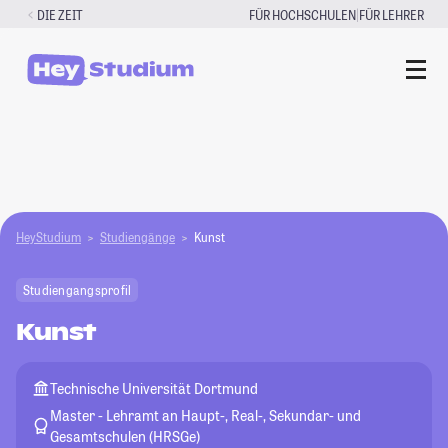
Zum
|
DIE ZEIT
FÜR HOCHSCHULEN
FÜR LEHRER
Inhalt
springen
HeyStudium
Studiengänge
Kunst
Studiengangsprofil
Kunst
Technische Universität Dortmund
Master - Lehramt an Haupt-, Real-, Sekundar- und
Gesamtschulen (HRSGe)