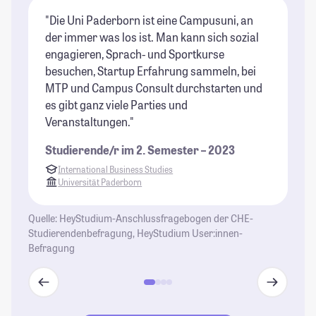
"Die Uni Paderborn ist eine Campusuni, an
"P
der immer was los ist. Man kann sich sozial
ra
engagieren, Sprach- und Sportkurse
ma
besuchen, Startup Erfahrung sammeln, bei
Ei
MTP und Campus Consult durchstarten und
St
es gibt ganz viele Parties und
Veranstaltungen."
Studierende/r im 2. Semester – 2023
International Business Studies
Universität Paderborn
Quelle: HeyStudium-Anschlussfragebogen der CHE-
Studierendenbefragung, HeyStudium User:innen-
Befragung