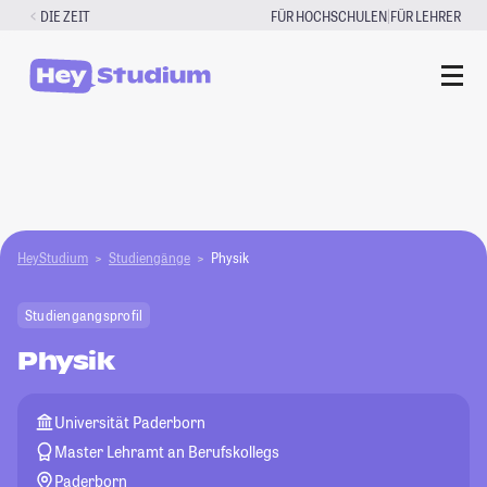
Zum
|
DIE ZEIT
FÜR HOCHSCHULEN
FÜR LEHRER
Inhalt
springen
HeyStudium
Studiengänge
Physik
Studiengangsprofil
Physik
Universität Paderborn
Master Lehramt an Berufskollegs
Paderborn