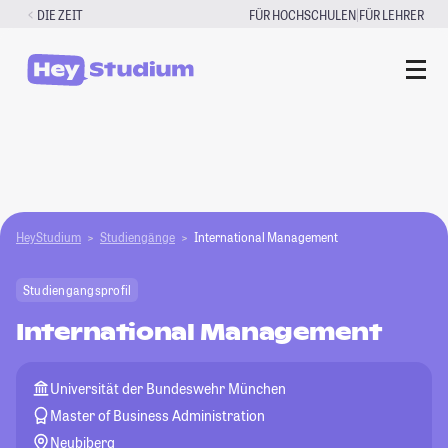
Zum
|
DIE ZEIT
FÜR HOCHSCHULEN
FÜR LEHRER
Inhalt
springen
HeyStudium
Studiengänge
International Management
Studiengangsprofil
International Management
Universität der Bundeswehr München
Master of Business Administration
Neubiberg