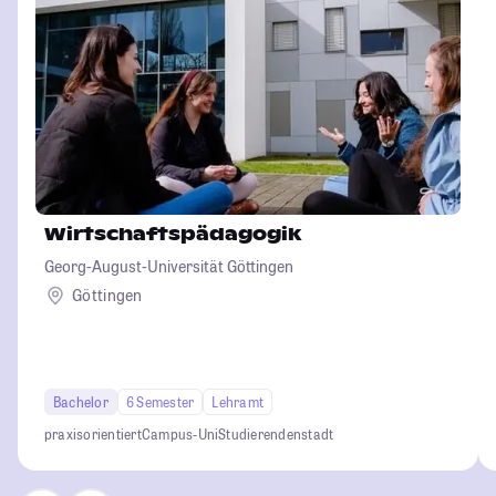
Wirtschaftspädagogik
Georg-August-Universität Göttingen
Göttingen
Bachelor
6 Semester
Lehramt
praxisorientiert
Campus-Uni
Studierendenstadt