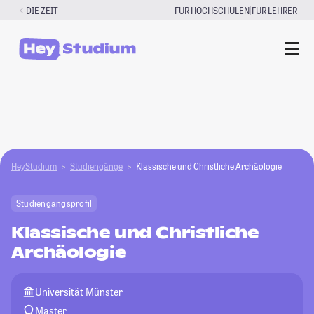
Zum
|
DIE ZEIT
FÜR HOCHSCHULEN
FÜR LEHRER
Inhalt
springen
HeyStudium
Studiengänge
Klassische und Christliche Archäologie
Studiengangsprofil
Klassische und Christliche
Archäologie
Universität Münster
Master