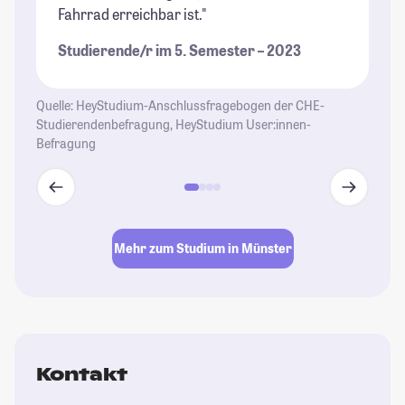
Fahrrad erreichbar ist."
ma
Studierende/r im 5. Semester – 2023
St
Quelle: HeyStudium-Anschlussfragebogen der CHE-
Studierendenbefragung, HeyStudium User:innen-
Befragung
Mehr zum Studium in Münster
Kontakt