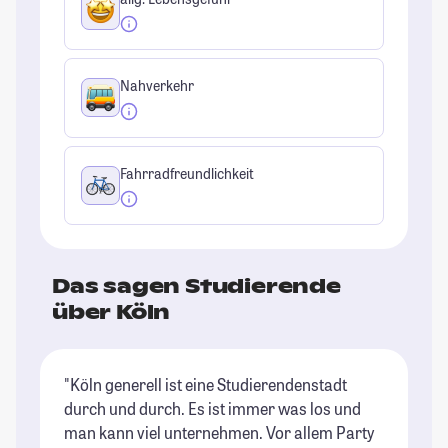
Nahverkehr
Fahrradfreundlichkeit
Das sagen Studierende
über Köln
"Köln generell ist eine Studierendenstadt
"I
durch und durch. Es ist immer was los und
Ho
man kann viel unternehmen. Vor allem Party
ge