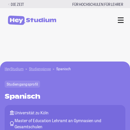
Zum
|
DIE ZEIT
FÜR HOCHSCHULEN
FÜR LEHRER
Inhalt
springen
HeyStudium
Studiengänge
Spanisch
Studiengangsprofil
Spanisch
Universität zu Köln
Master of Education Lehramt an Gymnasien und
Gesamtschulen