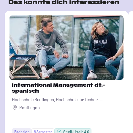
Das könnte dich interessieren
International Management dt.-
spanisch
Hochschule Reutlingen, Hochschule für Technik-
Wirtschaft-Informatik-Design
Reutlingen
Bachelor
8 Semester
Studi-Urteil: 4.6