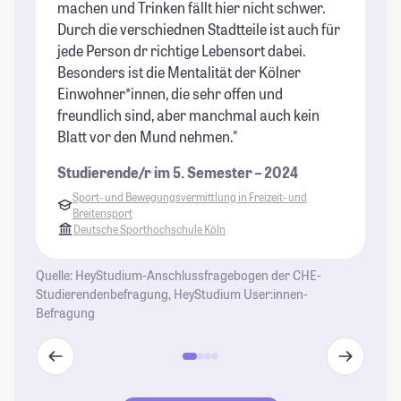
machen und Trinken fällt hier nicht schwer.
Be
Durch die verschiednen Stadtteile ist auch für
St
jede Person dr richtige Lebensort dabei.
Besonders ist die Mentalität der Kölner
Einwohner*innen, die sehr offen und
freundlich sind, aber manchmal auch kein
Blatt vor den Mund nehmen."
Studierende/r im 5. Semester – 2024
Sport- und Bewegungsvermittlung in Freizeit- und
Breitensport
Deutsche Sporthochschule Köln
Quelle: HeyStudium-Anschlussfragebogen der CHE-
Studierendenbefragung, HeyStudium User:innen-
Befragung