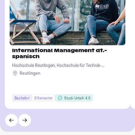
International Management dt.-
spanisch
Hochschule Reutlingen, Hochschule für Technik-
Wirtschaft-Informatik-Design
Reutlingen
Bachelor
8 Semester
Studi-Urteil: 4.6