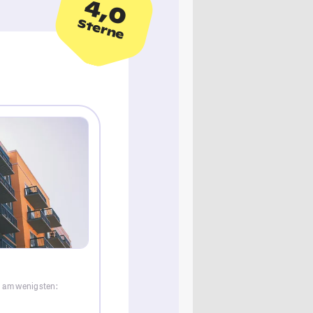
4,0
Sterne
e am wenigsten: