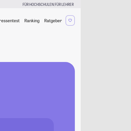
|
FÜR HOCHSCHULEN
FÜR LEHRER
ressentest
Ranking
Ratgeber