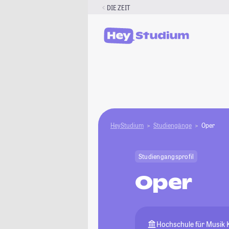
Zum
DIE ZEIT
Inhalt
springen
HeyStudium
Studiengänge
Oper
Studiengangsprofil
Oper
Hochschule für Musik 