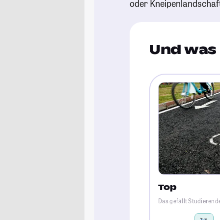
oder Kneipenlandschaf
Und was 
Top
Das gefällt Studierend