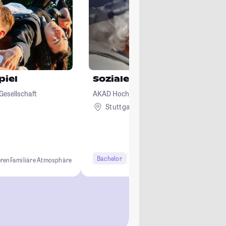
piel
Soziale Arbeit
Gesellschaft
AKAD Hochschule Stuttgart - staatlich an
Stuttgart
Remote
Bachelor
6 Semester
eren
Familiäre Atmosphäre