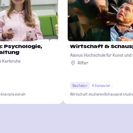
g: Psychologie,
Wirtschaft & Schaus
taltung
Alanus Hochschule für Kunst und 
 Karlsruhe
Alfter
Bachelor
6 Semester
plinär
praxisnah
Wirtschaft studieren
Schauspiel studi