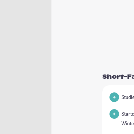
Short-F
Start
Winte