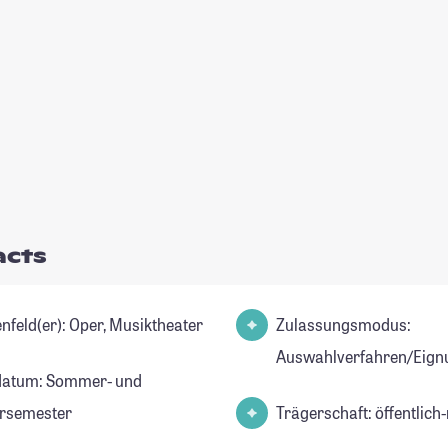
acts
Studienfeld(er): Oper, Musiktheater
Zulassungsmodus:
Auswahlverfahren/Eign
datum: Sommer- und
rsemester
Trägerschaft: öffentlich-