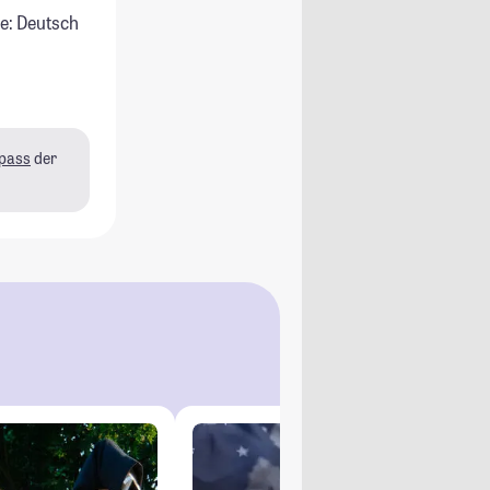
e: Deutsch
pass
der