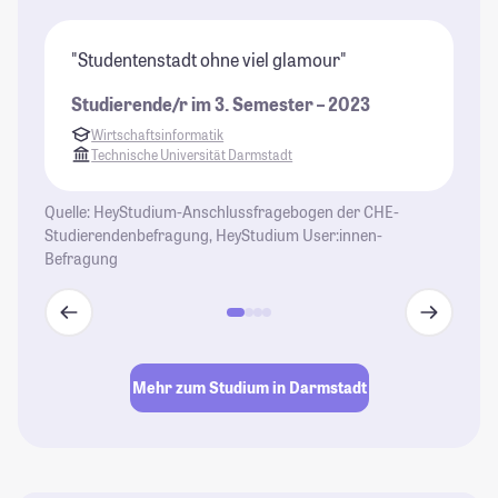
"Studentenstadt ohne viel glamour"
"D
ab
Studierende/r im 3. Semester – 2023
gr
Wirtschaftsinformatik
(a
Technische Universität Darmstadt
St
Quelle: HeyStudium-Anschlussfragebogen der CHE-
Studierendenbefragung, HeyStudium User:innen-
Befragung
Mehr zum Studium in Darmstadt