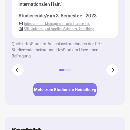
St
internationalen Flair."
Studierende/r im 3. Semester – 2023
International Management and Leadership
SRH University of Applied Sciences Heidelberg
Quelle: HeyStudium-Anschlussfragebogen der CHE-
Studierendenbefragung, HeyStudium User:innen-
Befragung
Mehr zum Studium in Heidelberg
Kontakt