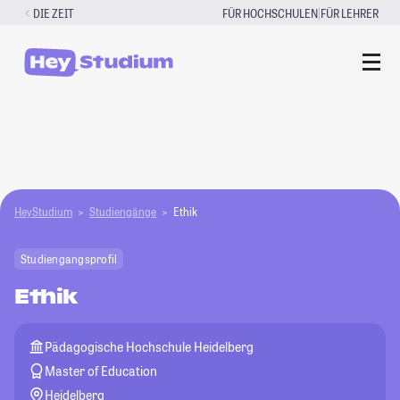
Zum
|
DIE ZEIT
FÜR HOCHSCHULEN
FÜR LEHRER
Inhalt
springen
HeyStudium
Studiengänge
Ethik
Studiengangsprofil
Ethik
Pädagogische Hochschule Heidelberg
Master of Education
Heidelberg