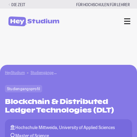
Zum
|
DIE ZEIT
FÜR HOCHSCHULEN
FÜR LEHRER
Inhalt
springen
HeyStudium
Studiengänge
Blockchain & Distributed Ledger Technologies (
Studiengangsprofil
Blockchain & Distributed
Ledger Technologies (DLT)
Hochschule Mittweida, University of Applied Sciences
Master of Science