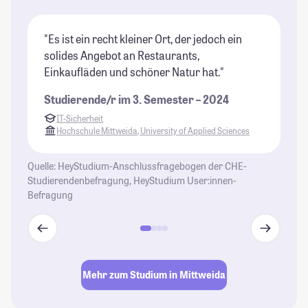
"Es ist ein recht kleiner Ort, der jedoch ein
"D
solides Angebot an Restaurants,
Vi
Einkaufläden und schöner Natur hat."
se
se
Studierende/r im 3. Semester – 2024
un
IT-Sicherheit
St
Hochschule Mittweida, University of Applied Sciences
Quelle: HeyStudium-Anschlussfragebogen der CHE-
Studierendenbefragung, HeyStudium User:innen-
Befragung
Mehr zum Studium in Mittweida