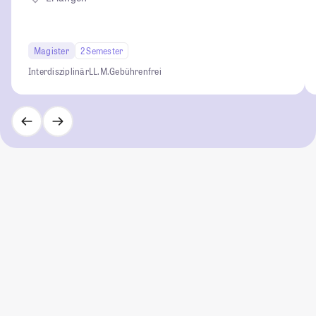
Magister
2 Semester
Interdisziplinär
LL.M.
Gebührenfrei