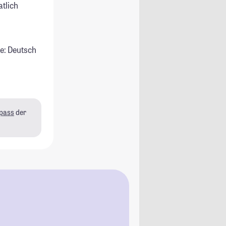
atlich
e: Deutsch
pass
der