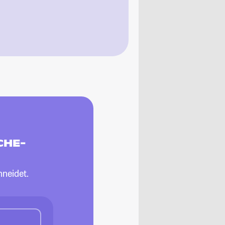
CHE-
neidet.