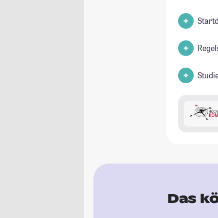
Start
Regel
Studi
Das kö