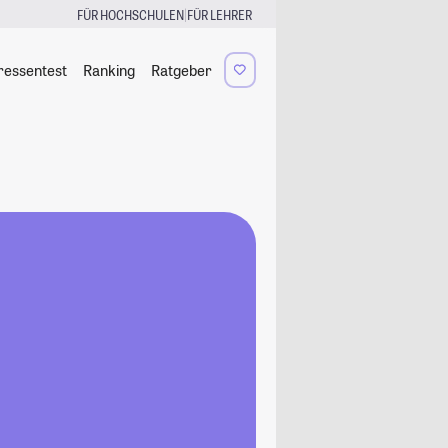
|
FÜR HOCHSCHULEN
FÜR LEHRER
ressentest
Ranking
Ratgeber