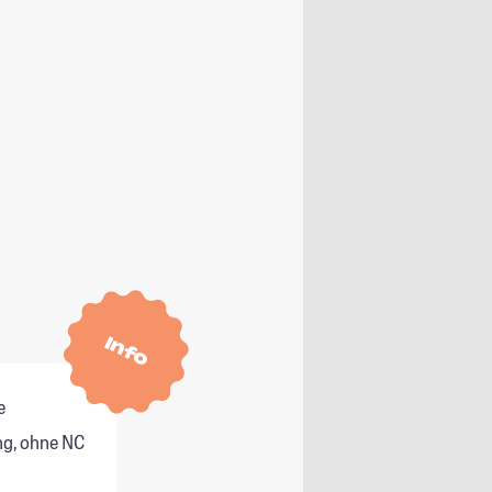
Info
e
g, ohne NC