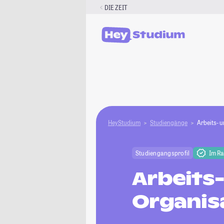
Zum
DIE ZEIT
Inhalt
springen
HeyStudium
Studiengänge
Arbeits- 
Studiengangsprofil
Im R
Arbeits
Organis