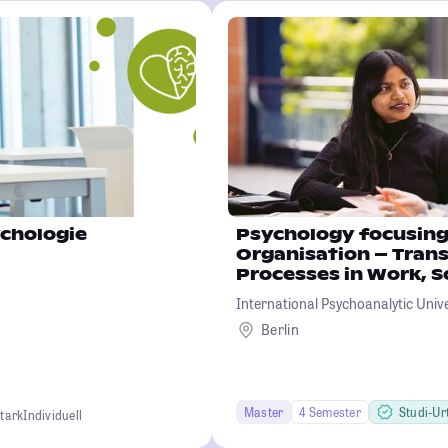
chologie
Psychology focusing
Organisation – Tran
Processes in Work, S
Environment
International Psychoanalytic Unive
Berlin
Master
4 Semester
Studi-Urte
tark
Individuell