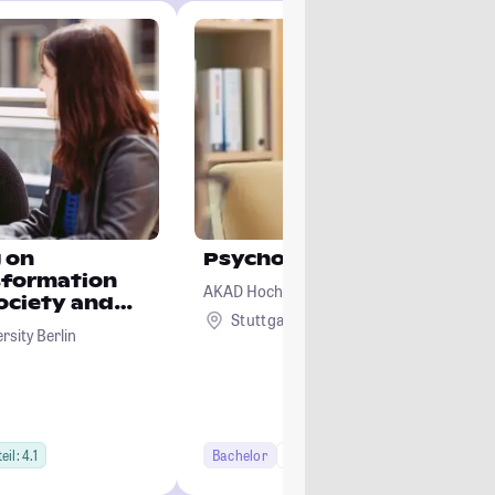
 on
Psychologie
sformation
AKAD Hochschule Stuttgart - staatlich an
ociety and
Stuttgart
Remote
rsity Berlin
il: 4.1
Bachelor
6 Semester